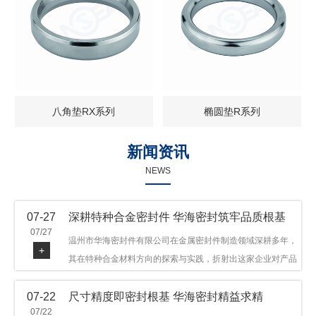
八角垫RX系列
椭圆垫R系列
新闻资讯
NEWS
07-27
深耕特种合金密封件 华海密封筑牢品质根基
07/27
温州市华海密封件有限公司在金属密封件制造领域深耕多年，
+
其在特种合金材料方向的探索与实践，折射出这家企业对产品
品质与技术创新的执着态度。公司主营金属环垫等密封件产
07-22
尺寸精度即密封根基 华海密封精益求精
品，可提供多种材质方案，在石油机械、管道法兰、采油树、
07/22
井口装置等领域获得广泛应用，产品远销多个国家和地区。