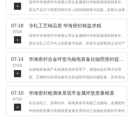
温州市华海密封件有限公司在金属密封件制造领域深耕多年，
+
其在产品尺寸精度控制方向上的持续探索与实践，折射出这家
制造企业对品质细节的执着态度。公司主营金属环垫等密封件
07-18
冷轧工艺铸品质 华海密封精益求精
产品，广泛应用于石油机械、管道法兰、采油树、井口装置等
07/18
领域。本文从尺寸精度的技术内涵及企业工艺积累等角度，呈
温州市华海密封件有限公司在金属密封件制造领域深耕多年，
+
现华海密封在该领域的务实探索与稳步发展。
其在冷轧工艺方向上的探索与实践，折射出这家制造企业对产
品品质与工艺积累的执着态度。公司主营金属环垫等密封件产
07-14
华海密封合金环垫为核电装备抗辐照密封提供可靠保障
品，广泛应用于石油机械、管道法兰、采油树、井口装置等领
07/14
域，产品远销多个国家和地区。本文从冷轧工艺的技术特点及
在核电装备国产化加速推进的背景下，核电站反应堆冷却系
+
企业工艺积累等角度，呈现华海密封在该领域的务实探索与稳
统、乏燃料后处理设施等涉及辐照环境的关键设备，其管道法
步发展。
兰连接处的密封件需在高温高压及辐照条件下保持长期结构稳
07-10
华海密封检测体系筑牢金属环垫质量根基
定与密封可靠。温州市华海密封件科技有限公司深耕金属密封
07/10
领域二十余年，依托八角垫、椭圆垫及RX/BX系列高压环垫等
在石油化工、深海钻井、核电装备等高端工业领域，金属密封
+
全系列产品，以特种合金材质体系，为核电装备抗辐照密封提
件的内部质量与表面精度直接关系到法兰连接处的密封可靠性
供针对性配套方案。
与长期服役寿命。超声波探伤作为常规无损检测技术之一，利
用高频声波在材料中传播并接收反射信号，能有效发现金属环