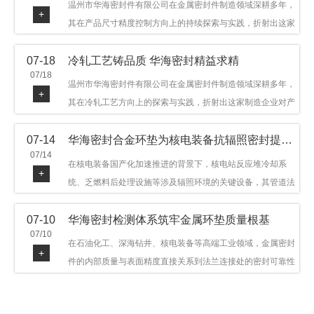
温州市华海密封件有限公司在金属密封件制造领域深耕多年，
+
其在产品尺寸精度控制方向上的持续探索与实践，折射出这家
制造企业对品质细节的执着态度。公司主营金属环垫等密封件
07-18
冷轧工艺铸品质 华海密封精益求精
产品，广泛应用于石油机械、管道法兰、采油树、井口装置等
07/18
领域。本文从尺寸精度的技术内涵及企业工艺积累等角度，呈
温州市华海密封件有限公司在金属密封件制造领域深耕多年，
+
现华海密封在该领域的务实探索与稳步发展。
其在冷轧工艺方向上的探索与实践，折射出这家制造企业对产
品品质与工艺积累的执着态度。公司主营金属环垫等密封件产
07-14
华海密封合金环垫为核电装备抗辐照密封提供可靠保障
品，广泛应用于石油机械、管道法兰、采油树、井口装置等领
07/14
域，产品远销多个国家和地区。本文从冷轧工艺的技术特点及
在核电装备国产化加速推进的背景下，核电站反应堆冷却系
+
企业工艺积累等角度，呈现华海密封在该领域的务实探索与稳
统、乏燃料后处理设施等涉及辐照环境的关键设备，其管道法
步发展。
兰连接处的密封件需在高温高压及辐照条件下保持长期结构稳
07-10
华海密封检测体系筑牢金属环垫质量根基
定与密封可靠。温州市华海密封件科技有限公司深耕金属密封
07/10
领域二十余年，依托八角垫、椭圆垫及RX/BX系列高压环垫等
在石油化工、深海钻井、核电装备等高端工业领域，金属密封
+
全系列产品，以特种合金材质体系，为核电装备抗辐照密封提
件的内部质量与表面精度直接关系到法兰连接处的密封可靠性
供针对性配套方案。
与长期服役寿命。超声波探伤作为常规无损检测技术之一，利
用高频声波在材料中传播并接收反射信号，能有效发现金属环