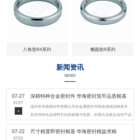
八角垫RX系列
椭圆垫R系列
新闻资讯
NEWS
07-27
深耕特种合金密封件 华海密封筑牢品质根基
07/27
温州市华海密封件有限公司在金属密封件制造领域深耕多年，
+
其在特种合金材料方向的探索与实践，折射出这家企业对产品
品质与技术创新的执着态度。公司主营金属环垫等密封件产
07-22
尺寸精度即密封根基 华海密封精益求精
品，可提供多种材质方案，在石油机械、管道法兰、采油树、
07/22
井口装置等领域获得广泛应用，产品远销多个国家和地区。