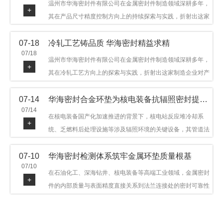
温州市华海密封件有限公司在金属密封件制造领域深耕多年，
+
其在产品尺寸精度控制方向上的持续探索与实践，折射出这家
制造企业对品质细节的执着态度。公司主营金属环垫等密封件
07-18
冷轧工艺铸品质 华海密封精益求精
产品，广泛应用于石油机械、管道法兰、采油树、井口装置等
07/18
领域。本文从尺寸精度的技术内涵及企业工艺积累等角度，呈
温州市华海密封件有限公司在金属密封件制造领域深耕多年，
+
现华海密封在该领域的务实探索与稳步发展。
其在冷轧工艺方向上的探索与实践，折射出这家制造企业对产
品品质与工艺积累的执着态度。公司主营金属环垫等密封件产
07-14
华海密封合金环垫为核电装备抗辐照密封提供可靠保障
品，广泛应用于石油机械、管道法兰、采油树、井口装置等领
07/14
域，产品远销多个国家和地区。本文从冷轧工艺的技术特点及
在核电装备国产化加速推进的背景下，核电站反应堆冷却系
+
企业工艺积累等角度，呈现华海密封在该领域的务实探索与稳
统、乏燃料后处理设施等涉及辐照环境的关键设备，其管道法
步发展。
兰连接处的密封件需在高温高压及辐照条件下保持长期结构稳
07-10
华海密封检测体系筑牢金属环垫质量根基
定与密封可靠。温州市华海密封件科技有限公司深耕金属密封
07/10
领域二十余年，依托八角垫、椭圆垫及RX/BX系列高压环垫等
在石油化工、深海钻井、核电装备等高端工业领域，金属密封
+
全系列产品，以特种合金材质体系，为核电装备抗辐照密封提
件的内部质量与表面精度直接关系到法兰连接处的密封可靠性
供针对性配套方案。
与长期服役寿命。超声波探伤作为常规无损检测技术之一，利
用高频声波在材料中传播并接收反射信号，能有效发现金属环