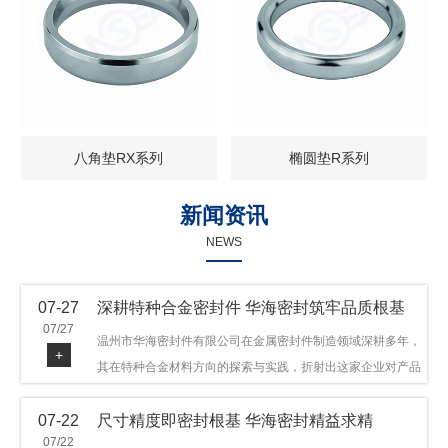
八角垫RX系列
椭圆垫R系列
新闻资讯
NEWS
07-27
深耕特种合金密封件 华海密封筑牢品质根基
07/27
温州市华海密封件有限公司在金属密封件制造领域深耕多年，
+
其在特种合金材料方向的探索与实践，折射出这家企业对产品
品质与技术创新的执着态度。公司主营金属环垫等密封件产
07-22
尺寸精度即密封根基 华海密封精益求精
品，可提供多种材质方案，在石油机械、管道法兰、采油树、
07/22
井口装置等领域获得广泛应用，产品远销多个国家和地区。